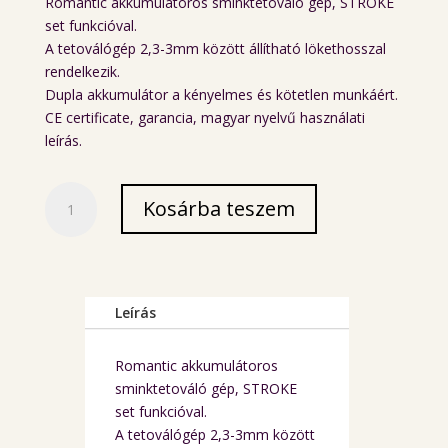
Romantic akkumulátoros sminktetováló gép, STROKE
set funkcióval.
A tetoválógép 2,3-3mm között állítható lökethosszal
rendelkezik.
Dupla akkumulátor a kényelmes és kötetlen munkáért.
CE certificate, garancia, magyar nyelvű használati
leírás.
Romantic
Kosárba teszem
akkumulátoros
sminktetováló
gép
mennyiség
Leírás
Romantic akkumulátoros
sminktetováló gép, STROKE
set funkcióval.
A tetoválógép 2,3-3mm között