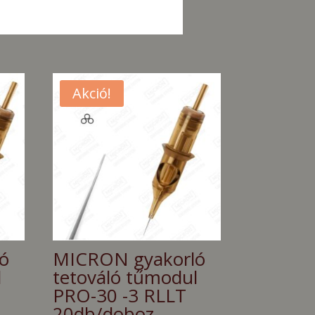
Akció!
ó
MICRON gyakorló
l
tetováló tűmodul
PRO-30 -3 RLLT
20db/doboz