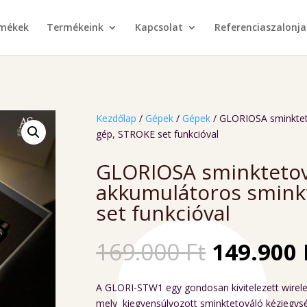
rmékek
Termékeink
Kapcsolat
Referenciaszalonja
Kezdőlap
/
Gépek
/
Gépek
/ GLORIOSA sminktet
gép, STROKE set funkcióval
GLORIOSA sminktetov
akkumulátoros smink
set funkcióval
Original
169.000
Ft
149.900
price
was:
A GLORI-STW1 egy gondosan kivitelezett wirele
169.000 F
mely kiegyensúlyozott sminktetováló kéziegysége