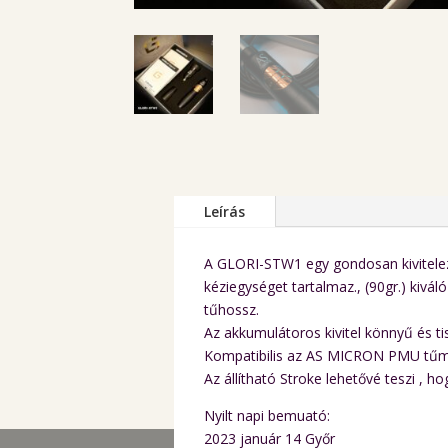
Leírás
A GLORI-STW1 egy gondosan kivitelez
kéziegységet tartalmaz., (90gr.) kivá
tűhossz.
Az akkumulátoros kivitel könnyű és ti
Kompatibilis az AS MICRON PMU tűmo
Az állítható Stroke lehetővé teszi , 
Nyilt napi bemuató:
2023 január 14 Győr