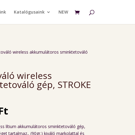
ink
Katalógusaink
NEW
ováló wireless akkumulátoros sminktetováló
áló wireless
tetováló gép, STROKE
Current
Ft
price
is:
ss lítium akkumulátoros sminktetováló gép,
t.
149.900 Ft.
t tartalmaz., (90gr.) kiváló markolattal és