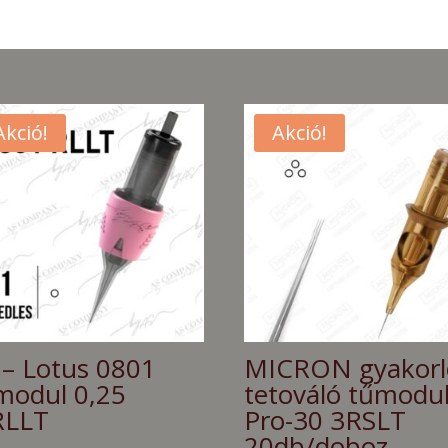
Akció!
Akció!
 – Lotus 0801
MICRON gyakorl
modul 0,25
tetováló tűmodu
RLLT
Pro-30 3RSLT
20db/doboz