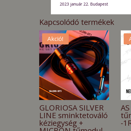
2023 január 22. Budapest
Kapcsolódó termékek
Akció!
GLORIOSA SILVER
AS
LINE sminktetováló
tű
kéziegység +
-1
MICRON tűmodul