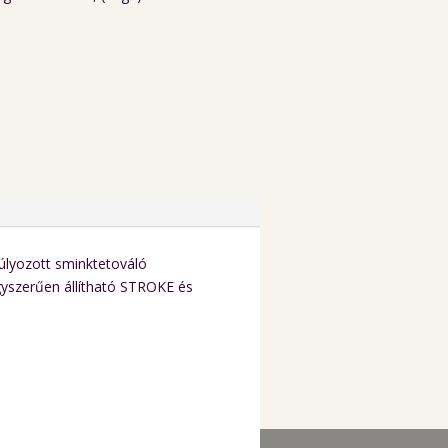
úlyozott sminktetováló
egyszerűen állítható STROKE és