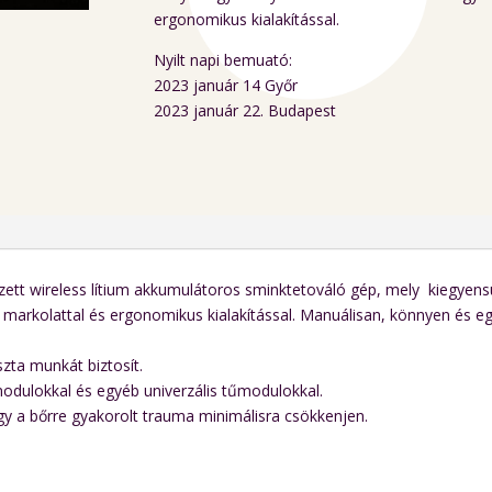
ergonomikus kialakítással.
Nyilt napi bemuató:
2023 január 14 Győr
2023 január 22. Budapest
ett wireless lítium akkumulátoros sminktetováló gép, mely kiegyens
ló markolattal és ergonomikus kialakítással. Manuálisan, könnyen és 
szta munkát biztosít.
dulokkal és egyéb univerzális tűmodulokkal.
hogy a bőrre gyakorolt trauma minimálisra csökkenjen.