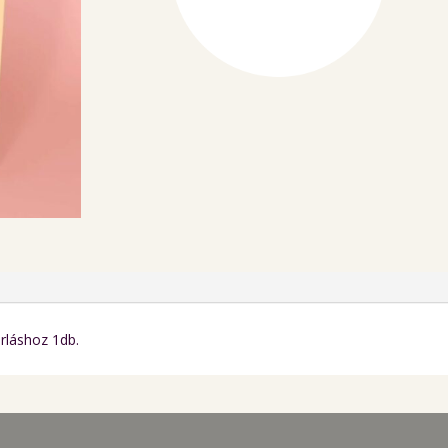
mennyiség
rláshoz 1db.