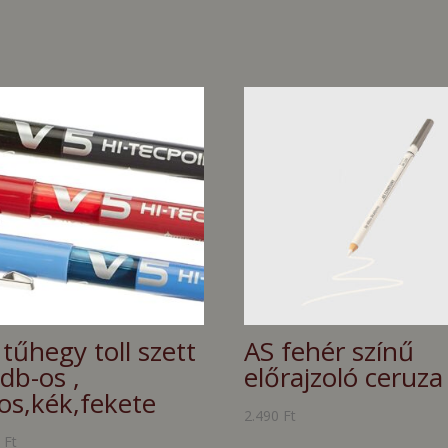
 tűhegy toll szett
AS fehér színű
db-os ,
előrajzoló ceruza
ros,kék,fekete
2.490
Ft
0
Ft