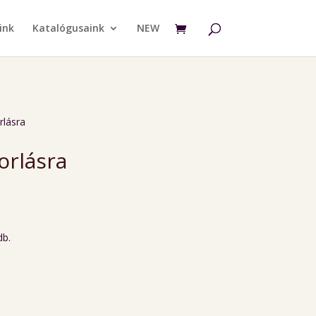
ink
Katalógusaink
NEW
rlásra
orlásra
rrent
ce
db.
90 Ft.