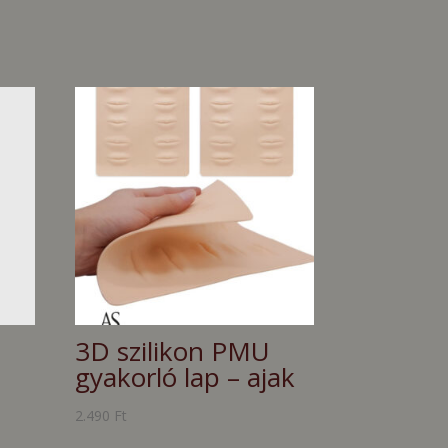
3D szilikon PMU
gyakorló lap – ajak
2.490
Ft