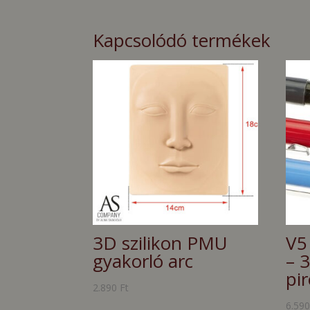
Kapcsolódó termékek
3D szilikon PMU
V5
gyakorló arc
– 3
pi
2.890
Ft
6.59