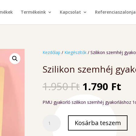
rmékek
Termékeink
Kapcsolat
Referenciaszalonja
Kezdőlap
/
Kiegészítők
/ Szilikon szemhéj gyako
Szilikon szemhéj gyak
Original
Cu
1.950
Ft
1.790
Ft
price
pri
was:
is:
PMU gyakorló szilikon szemhéj gyakorláshoz 1
1.950 Ft.
1.7
Szilikon
Kosárba teszem
szemhéj
gyakorlásra