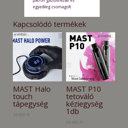
patron gázsterilizált és
egyedileg csomagolt
Kapcsolódó termékek
MAST Halo
MAST P10
touch
tetováló
tápegység
kéziegység
1db
39.900
Ft
69.490
Ft