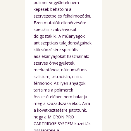
polimer vegyületek nem
képesek behatolni a
szervezetbe és felhalmozódni.
Ezen mutatók ellenőrzésére
speciális szabványokat
dolgoztak ki. A műanyagok
antiszeptikus tulajdonságainak
kölcsönzésére speciális
adalékanyagokat használnak:
szerves ónvegyületek,
merkaptánok, nátrium-fluor-
szilícium, tetraciklin, nizin,
fémionok. Az ilyen anyagok
tartalma a polimerek
összetételében nem haladja
meg a századszázalékot. Arra
a következtetésre jutottunk,
hogy a MICRON PRO
CARTRIDGE SYSTEM kazetták
összetétele a