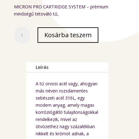
MICRON PRO CARTRIDGE SYSTEM – prémium
minőségű tetováló tű,
NEW
Kosárba teszem
-
MICRON
tetováló
tűmodul
Pro-
Leírás
25/1
RLMT
A tű orvosi acél vagy, ahogyan
20db/doboz
más néven rozsdamentes
mennyiség
sebészeti acél 316L, egy
modern anyag, amely magas
korróziógátló tulajdonságokkal
rendelkezik, mivel az
ötvözethez nagy százalékban
nikkelt és krómot adnak, a