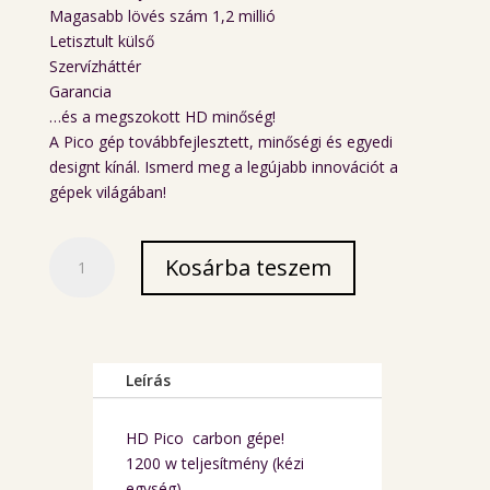
Magasabb lövés szám 1,2 millió
Letisztult külső
Szervízháttér
Garancia
…és a megszokott HD minőség!
A Pico gép továbbfejlesztett, minőségi és egyedi
designt kínál. Ismerd meg a legújabb innovációt a
gépek világában!
HD
Kosárba teszem
Pico
carbon
lézer
gép
mennyiség
Leírás
HD Pico carbon gépe!
1200 w teljesítmény (kézi
egység)