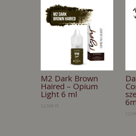
M2 Dark Brown
Da
Haired – Opium
Co
Light 6 ml
sz
6m
12.590
Ft
12.5