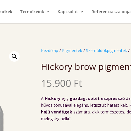
rmékek
Termékeink
Kapcsolat
Referenciaszalonja
Kezdőlap
/
Pigmentek
/
Szemöldökpigmentek
/
Hickory brow pigmen
15.900
Ft
A
Hickory
egy
gazdag, sötét eszpresszó á
hűvös tónusával elegáns, letisztult hatást kelt. 
hajú vendégek
számára, akik természetes, de
melegség nélkül.