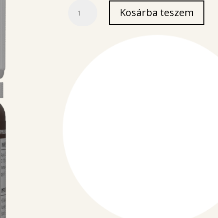
Hickory
Kosárba teszem
brow
pigment
10ml
mennyiség