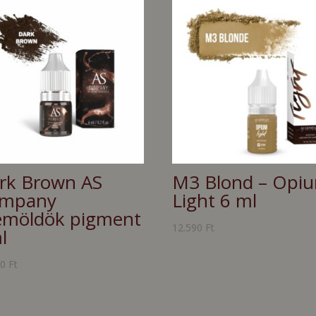
rk Brown AS
M3 Blond – Opi
mpany
Light 6 ml
emöldök pigment
12.590
Ft
l
90
Ft