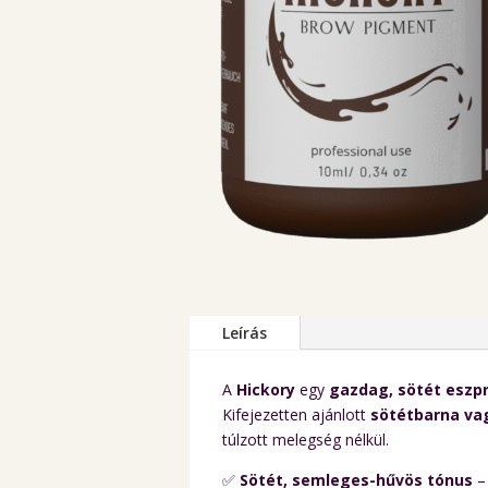
Leírás
A
Hickory
egy
gazdag, sötét eszp
Kifejezetten ajánlott
sötétbarna va
túlzott melegség nélkül.
✅
Sötét, semleges-hűvös tónus
–