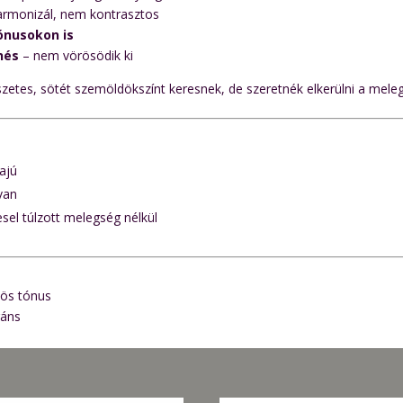
rmonizál, nem kontrasztos
ónusokon is
nés
– nem vörösödik ki
észetes, sötét szemöldökszínt keresnek, de szeretnék elkerülni a mele
ajú
van
sel túlzott melegség nélkül
vös tónus
gáns