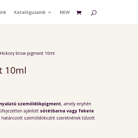
ink
Katalógusaink
NEW
 Hickory brow pigment 10ml
t 10ml
rnyalatú szemöldökpigment
, amely enyhén
Kifejezetten ajánlott
sötétbarna vagy fekete
 határozott szemöldökszínt szeretnének túlzott