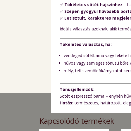
✅
Tökéletes sötét hajszínhez
– ha
✅
Szépen gyógyul hűvösebb bőrt
✅
Letisztult, karakteres megjele
Ideális választás azoknak, akik term
Tökéletes választás, ha:
vendéged sötétbarna vagy fekete h
hűvös vagy semleges tónusú bőre 
mély, telt szemöldökárnyalatot kere
Tónusjellemzők:
Sötét eszpresszó barna – enyhén hű
Hatás:
természetes, határozott, ele
Kapcsolódó termékek