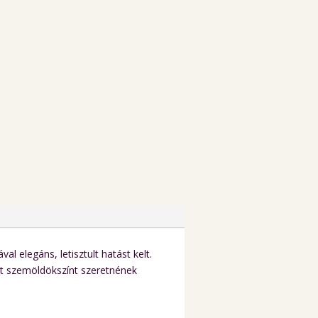
l elegáns, letisztult hatást kelt.
t szemöldökszínt szeretnének