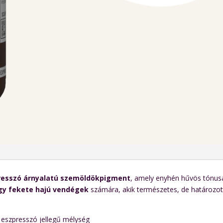
resszó árnyalatú szemöldökpigment
, amely enyhén hűvös tónusáva
gy fekete hajú vendégek
számára, akik természetes, de határozot
 eszpresszó jellegű mélység