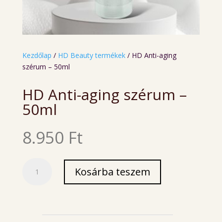
Kezdőlap
/
HD Beauty termékek
/ HD Anti-aging
szérum – 50ml
HD Anti-aging szérum –
50ml
8.950
Ft
HD
Kosárba teszem
Anti-
aging
szérum
-
50ml