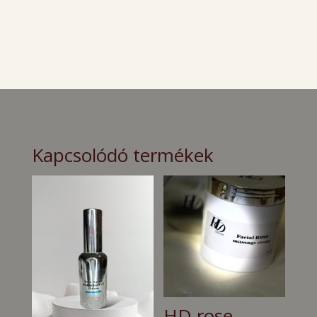
mennyiség
Kapcsolódó termékek
HD rose