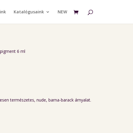
ink
Katalógusaink
NEW
 pigment 6 ml
esen természetes, nude, barna-barack árnyalat.