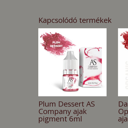
Kapcsolódó termékek
Plum Dessert AS
Da
Company ajak
Op
pigment 6ml
aj