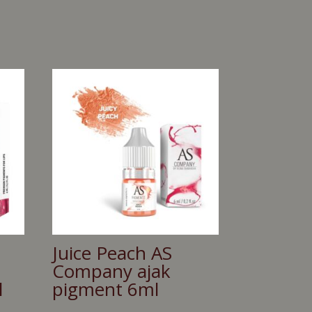
Juice Peach AS
Company ajak
l
pigment 6ml