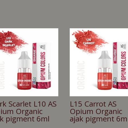
rk Scarlet L10 AS
L15 Carrot AS
ium Organic
Opium Organic
ak pigment 6ml
ajak pigment 6m