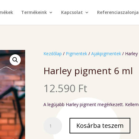
rmékek
Termékeink
Kapcsolat
Referenciaszalonja
Kezdőlap
/
Pigmentek
/
Ajakpigmentek
/ Harley
Harley pigment 6 ml
12.590
Ft
A legújabb Harley pigment megérkezett. Kellem
Harley
Kosárba teszem
pigment
6