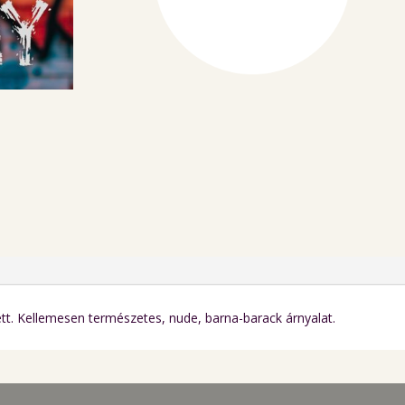
ml
mennyiség
t. Kellemesen természetes, nude, barna-barack árnyalat.