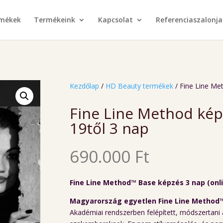
rmékek
Termékeink
Kapcsolat
Referenciaszalonja
Kezdőlap
/
HD Beauty termékek
/ Fine Line Me
Fine Line Method kép
19től 3 nap
690.000
Ft
Fine Line Method™ Base képzés 3 nap (onl
Magyarország egyetlen Fine Line Method
Akadémiai rendszerben felépített, módszertani