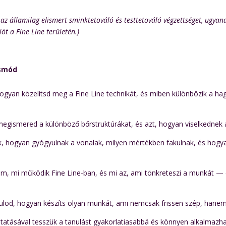
 az államilag elismert sminktetováló és testtetováló végzettséget, ugyan
iót a Fine Line területén.)
ásmód
gyan közelítsd meg a Fine Line technikát, és miben különbözik a ha
egismered a különböző bőrstruktúrákat, és azt, hogyan viselkednek 
k, hogyan gyógyulnak a vonalak, milyen mértékben fakulnak, és hogya
 mi működik Fine Line-ban, és mi az, ami tönkreteszi a munkát — e
od, hogyan készíts olyan munkát, ami nemcsak frissen szép, hanem h
tatásával tesszük a tanulást gyakorlatiasabbá és könnyen alkalmazh