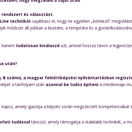
épzésben, hogy megtaláld a saját utad
rendszert és választást.
 Line technikát
sajátítasz el, hogy ne egyetlen „kötelező” megoldást
elyik módszer áll jobban a kezedre, a tempódra és a gondolkodásodra 
t, hanem
tudatosan kiválaszd
azt, amivel hosszú távon a legprecí
se után?
gy
B számú, a magyar felnőttképzési nyilvántartásban regisztr
elyet a tanfolyam után
azonnal be tudsz építeni
a mindennapi mu
t
kapsz, amely igazolja a képzés során megszerzett kompetenciákat 
rlati tudással
távozol, amely támogatja a stabilabb technikát, a ma