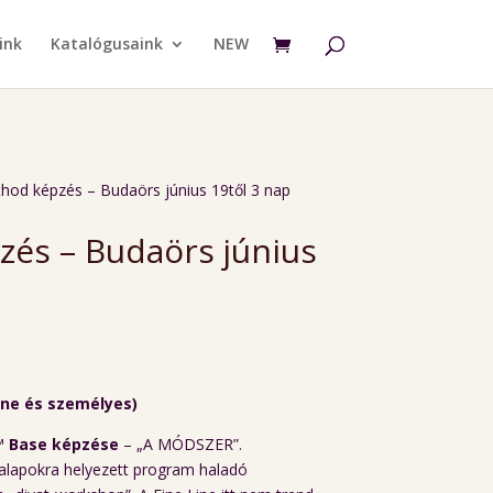
ink
Katalógusaink
NEW
thod képzés – Budaörs június 19től 3 nap
zés – Budaörs június
ine és személyes)
™ Base képzése
– „A MÓDSZER”.
 alapokra helyezett program haladó