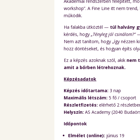
Akadémiai rendszerben felépített, m
workshop”. A Fine Line itt nem tren
működik.
Ha falakba ütköztél —
túl halvány g
kérdés, hogy
„Tényleg jól csinálom?”
— 
Nem azt tanítom, hogy „így nézzen ki
hozz döntéseket, és hogyan építs ol
Ez a képzés azoknak szól, akik
nem t
amit a bőrben létrehoznak.
Képzésadatok
Képzés időtartama:
3 nap
Maximális létszám:
5 fő / csoport
Részletfizetés:
elérhető 2 részletbe
Helyszín:
AS Academy (2040 Budaörs,
Időpontok
Elmélet (online):
június 19