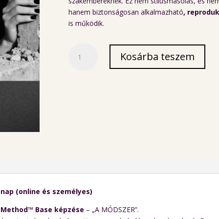
szakembereknek. Ez nem stílusmásolás, és nem 
hanem biztonságosan alkalmazható
, reprodu
is működik.
Fine
Kosárba teszem
Line
Method
képzés
-
Budaörs
június
19től
3
nap
mennyiség
nap (online és személyes)
e Method™ Base képzése
– „A MÓDSZER”.