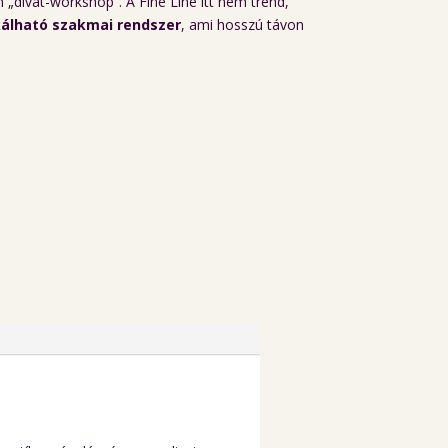
„divat-workshop”. A Fine Line itt nem trend,
kálható szakmai rendszer
, ami hosszú távon