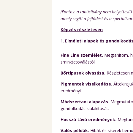
(Fontos: a tanúsítvány nem helyettesíti
amely segíti a fejlődést és a specializác
Képzés részletesen
Elméleti alapok és gondolkod
Fine Line szemlélet.
Megtanítom, ho
sminktetoválástól.
Bőrtípusok olvasása.
Részletesen m
Pigmentek viselkedése.
Áttekintjü
eredményt.
Módszertani alapozás.
Megmutatom,
gondolkodás kialakítását.
Hosszú távú eredmények.
Megtanul
Valós példák.
Hibák és sikerek bemu