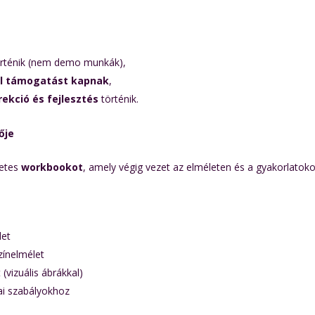
rténik (nem demo munkák),
l támogatást kapnak
,
ekció és fejlesztés
történik.
ője
letes
workbookot
, amely végig vezet az elméleten és a gyakorlato
let
zínelmélet
 (vizuális ábrákkal)
ai szabályokhoz