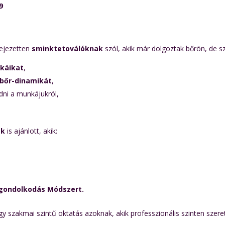
9
fejezetten
sminktetoválóknak
szól, akik már dolgoztak bőrön, de s
ikáikat
,
e bőr-dinamikát
,
ni a munkájukról,
ek
is ajánlott, akik:
 gondolkodás Módszert.
 szakmai szintű oktatás azoknak, akik professzionális szinten szeret