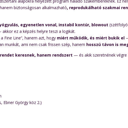
ódszertani alapokra helyezett program haladó szakembereknek. Ez nem
d, hanem biztonságosan alkalmazható
, reprodukálható szakmai re
yógyulás, egyenetlen vonal, instabil kontúr, blowout
(szétfolyó
akkor ez a képzés helyre teszi a logikát.
 a Fine Line”, hanem azt, hogy
miért működik, és miért bukik el
—
yan munkát, ami nem csak frissen szép, hanem
hosszú távon is megá
rendet keresnek, hanem rendszert
— és akik szeretnének végr
n
 Ebner György köz 2.)