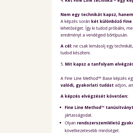
Két Fine Line technika – egy k
Nem egy technikát kapsz, hanem 
A képzés során
két különböző Fine
lehetőséget. Így ki tudod próbálni, m
eredményt a vendégeid bőrtípusán.
A cél:
ne csak lemásolj egy techniká
tudod készíteni.
Mit kapsz a tanfolyam elvégzé
A Fine Line Method™ Base képzés e
valódi, gyakorlati tudást
adjon, am
A képzés elvégzését követően:
Fine Line Method™ tanúsítvány
jártasságodat.
Olyan
rendszerszemléletű gyako
következetesebb minőséget.