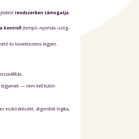
ejlődést
rendszerben támogatja.
a kontroll
(tempó–nyomás–szög–
rhető és következetes legyen.
sszeállítás.
k
legyenek — nem kell külön
es eszközkészlet, átgondolt logika,