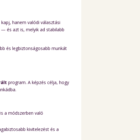
 kapj, hanem valódi választási
— és azt is, melyik ad stabilabb
zebb és legbiztonságosabb munkát
ált
program. A képzés célja, hogy
nkádba.
és a módszerben való
gabiztosabb kivitelezést és a