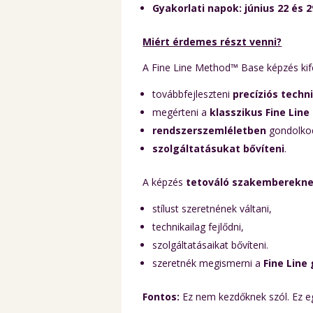
Gyakorlati napok: június 22 és 2
Miért érdemes részt venni?
A Fine Line Method™ Base képzés ki
továbbfejleszteni
precíziós techn
megérteni a
klasszikus Fine Lin
rendszerszemléletben
gondolkod
szolgáltatásukat bővíteni
.
A képzés
tetováló szakemberekn
stílust szeretnének váltani,
technikailag fejlődni,
szolgáltatásaikat bővíteni.
szeretnék megismerni a
Fine Line
Fontos:
Ez nem kezdőknek szól. Ez egy