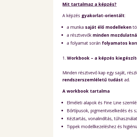
Mit tartalmaz a képzés?
A képzés
gyakorlat-orientált
:
a munka
saját élő modelleken
tö
a résztvevők
minden mozdulatná
a folyamat során
folyamatos korr
Workbook – a képzés kiegészít
Minden résztvevő kap egy saját, rész
rendszerszemléletű tudást
ad.
A workbook tartalma
Elméleti alapok és Fine Line szemlé
Bőrtípusok, pigmentviselkedés és s
Kéztartás, vonalindítás, tűhasználat
Tippek modellkezeléshez és higiéni