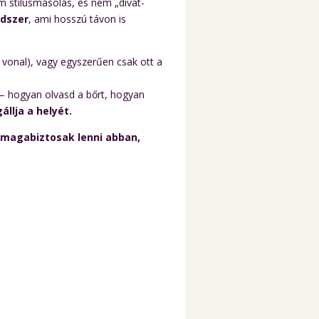
 stílusmásolás, és nem „divat-
ndszer
, ami hosszú távon is
 vonal), vagy egyszerűen csak ott a
 hogyan olvasd a bőrt, hogyan
llja a helyét.
e
magabiztosak lenni abban,