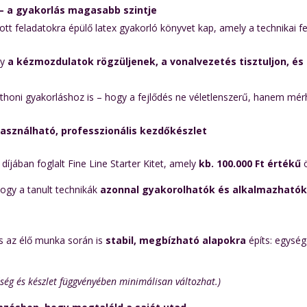
 – a gyakorlás magasabb szintje
tt feladatokra épülő latex gyakorló könyvet kap, amely a technikai f
gy
a kézmozdulatok rögzüljenek, a vonalvezetés tisztuljon, és 
otthoni gyakorláshoz is – hogy a fejlődés ne véletlenszerű, hanem mé
 használható, professzionális kezdőkészlet
íjában foglalt Fine Line Starter Kitet, amely
kb. 100.000 Ft értékű
ö
ogy a tanult technikák
azonnal gyakorolhatók és alkalmazható
 és az élő munka során is
stabil, megbízható alapokra
építs: egység
ség és készlet függvényében minimálisan változhat.)