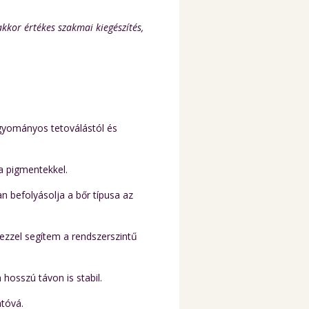
akkor értékes szakmai kiegészítés,
gyományos tetoválástól és
a pigmentekkel.
n befolyásolja a bőr típusa az
zzel segítem a rendszerszintű
osszú távon is stabil.
atóvá.