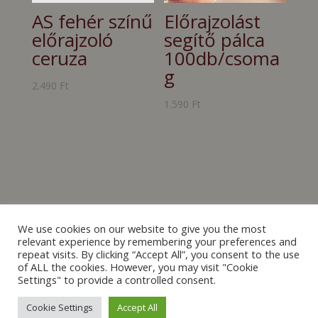
AS fehér színű
Előrajzolást
előrajzoló
segítő pálca
ceruza
100db/csoma
g
2.490
Ft
1.590
Ft
We use cookies on our website to give you the most
relevant experience by remembering your preferences and
repeat visits. By clicking “Accept All”, you consent to the use
of ALL the cookies. However, you may visit "Cookie
[mailpoet_form id="2"]
Settings" to provide a controlled consent.
Cookie Settings
Accept All