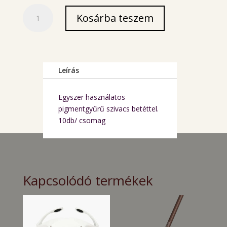
Egyszer
Kosárba teszem
használatos
pigmentgyűrű
szivacs
betéttel
mennyiség
Leírás
Egyszer használatos
pigmentgyűrű szivacs betéttel.
10db/ csomag
Kapcsolódó termékek