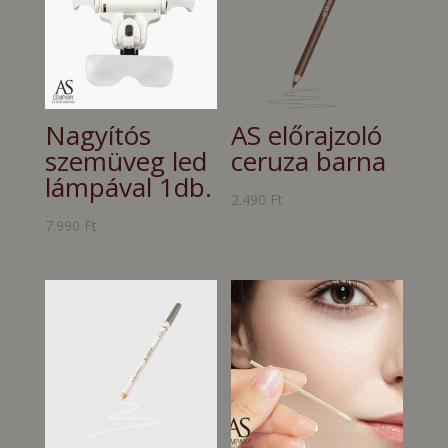
Nagyítós
AS előrajzoló
szemüveg led
ceruza barna
lámpával 1db.
2.490
Ft
7.990
Ft