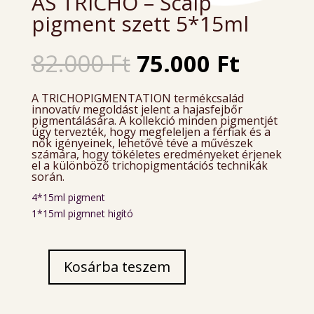
AS TRICHO – Scalp
pigment szett 5*15ml
Original
Curren
82.000
Ft
75.000
Ft
price
price
was:
is:
A TRICHOPIGMENTATION termékcsalád
82.000 Ft.
75.000 
innovatív megoldást jelent a hajasfejbőr
pigmentálására. A kollekció minden pigmentjét
úgy tervezték, hogy megfeleljen a férfiak és a
nők igényeinek, lehetővé téve a művészek
számára, hogy tökéletes eredményeket érjenek
el a különböző trichopigmentációs technikák
során.
4*15ml pigment
1*15ml pigmnet higító
Kosárba teszem
AS
TRICHO
-