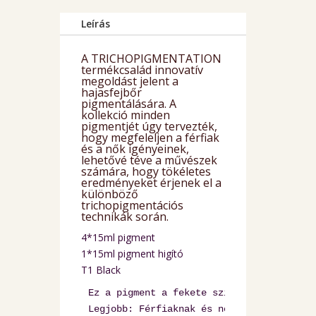
Scalp
Leírás
pigment
szett
5*15ml
A TRICHOPIGMENTATION
termékcsalád innovatív
mennyiség
megoldást jelent a
hajasfejbőr
pigmentálására. A
kollekció minden
pigmentjét úgy tervezték,
hogy megfeleljen a férfiak
és a nők igényeinek,
lehetővé téve a művészek
számára, hogy tökéletes
eredményeket érjenek el a
különböző
trichopigmentációs
technikák során.
4*15ml pigment
1*15ml pigment higító
T1 Black
Ez a pigment a fekete színt meleg aláfes
Legjobb: Férfiaknak és nőknek egyaránt f