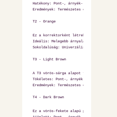
Hatékony: Pont-, árnyék- és hajszál trich
Eredmények: Természetes és harmonikus meg
Ez a korrektorként létrehozott pigment l
Ideális: Melegebb árnyalatok létrehozásáh
Sokoldalúság: Univerzális eszköz trichop
T3 - Light Brown
A T3 vörös-sárga alapot tartalmaz, és tö
Tökéletes: Pont-, árnyék- és hajvonásos t
Eredmények: Természetes és meleg színt bi
T4 - Dark Brown 
Ez a vörös-fekete alapú pigment ideális 
Ajánlott: Pont-, árnyék- és hajvonásos tr