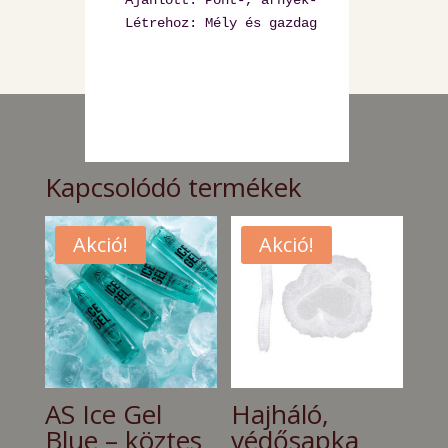
Létrehoz: Mély és gazdag árnyalatokat
Kapcsolódó termékek
Akció!
Akció!
AS Ice Gel
Hajháló,
Blue – köztes
védősapka