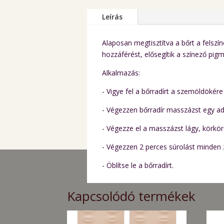
Leírás
Alaposan megtisztítva a bőrt a felszí
hozzáférést, elősegítik a színező pig
Alkalmazás:
- Vigye fel a bőrradírt a szemöldökére
- Végezzen bőrradír masszázst egy 
- Végezze el a masszázst lágy, körkö
- Végezzen 2 perces súrolást minden
- Öblítse le a bőrradírt.
Kapcsolódó termékek