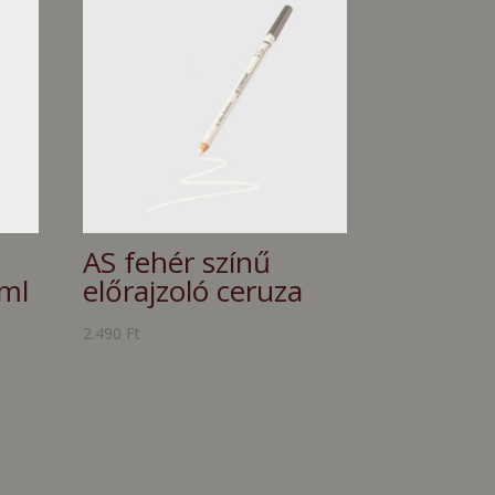
AS fehér színű
0ml
előrajzoló ceruza
2.490
Ft