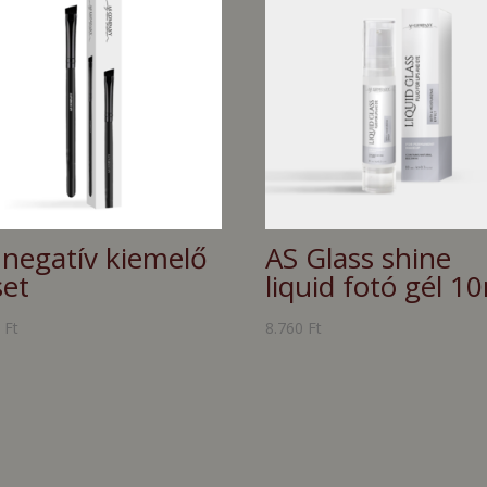
 negatív kiemelő
AS Glass shine
set
liquid fotó gél 1
0
Ft
8.760
Ft