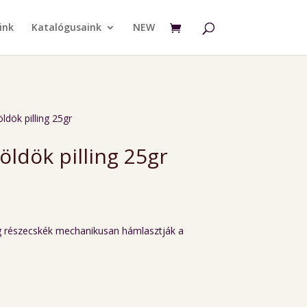
ink
Katalógusaink
NEW
ldök pilling 25gr
öldök pilling 25gr
rrent
ce
g részecskék mechanikusan hámlasztják a
90 Ft.