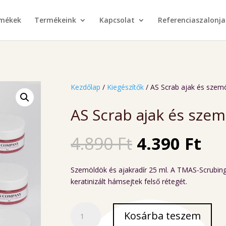
rmékek
Termékeink
Kapcsolat
Referenciaszalonja
Kezdőlap
/
Kiegészítők
/ AS Scrab ajak és szemö
AS Scrab ajak és szem
Original
Cu
4.890
Ft
4.390
Ft
price
pri
was:
is:
Szemöldök és ajakradír 25 ml. A TMAS-Scrubin
4.890 Ft.
4.3
keratinizált hámsejtek felső rétegét.
AS
Kosárba teszem
Scrab