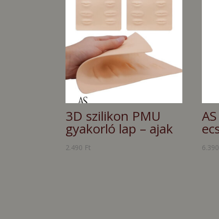
3D szilikon PMU
AS
gyakorló lap – ajak
ec
2.490
Ft
6.39