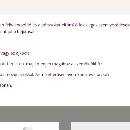
nen felhalmozódó és a pórusokat eltömítő felesleges szennyeződésektő
ment jobb bejutását.
 vagy az ajkakra.
adott területen, majd menjen magához a szemöldökhöz.
rös mozdulatokkal. Nem kell erősen nyomkodni és dörzsölni.
 zónán.