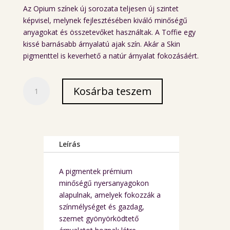
Az Opium színek új sorozata teljesen új szintet
képvisel, melynek fejlesztésében kiváló minőségű
anyagokat és összetevőket használtak. A Toffie egy
kissé barnásabb árnyalatú ajak szín. Akár a Skin
pigmenttel is keverhető a natúr árnyalat fokozásáért.
Toffee
Kosárba teszem
L5
AS
Opium
Colors
ajak
Leírás
pigment
6ml
A pigmentek prémium
mennyiség
minőségű nyersanyagokon
alapulnak, amelyek fokozzák a
színmélységet és gazdag,
szemet gyönyörködtető