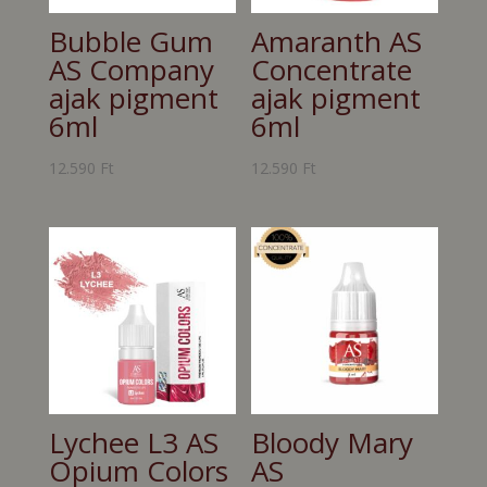
Bubble Gum
Amaranth AS
AS Company
Concentrate
ajak pigment
ajak pigment
6ml
6ml
12.590
Ft
12.590
Ft
Lychee L3 AS
Bloody Mary
Opium Colors
AS