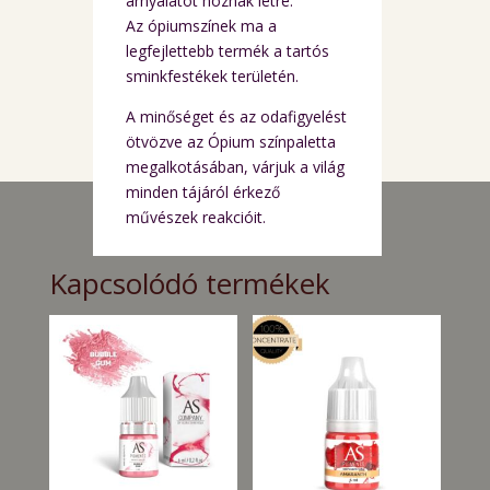
árnyalatot hoznak létre.
Az ópiumszínek ma a
legfejlettebb termék a tartós
sminkfestékek területén.
A minőséget és az odafigyelést
ötvözve az Ópium színpaletta
megalkotásában, várjuk a világ
minden tájáról érkező
művészek reakcióit.
Kapcsolódó termékek