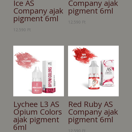
Ice AS
Company ajak
Company ajak
pigment 6ml
pigment 6ml
12.590
Ft
12.590
Ft
Lychee L3 AS
Red Ruby AS
Opium Colors
Company ajak
ajak pigment
pigment 6ml
6ml
12.590
Ft