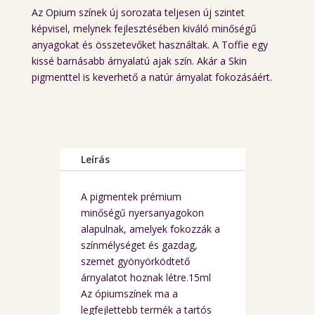
was:
is:
Az Opium színek új sorozata teljesen új szintet
24.950 Ft.
17.900 
képvisel, melynek fejlesztésében kiváló minőségű
anyagokat és összetevőket használtak. A Toffie egy
kissé barnásabb árnyalatú ajak szín. Akár a Skin
pigmenttel is keverhető a natúr árnyalat fokozásáért.
Leírás
A pigmentek prémium
minőségű nyersanyagokon
alapulnak, amelyek fokozzák a
színmélységet és gazdag,
szemet gyönyörködtető
árnyalatot hoznak létre.15ml
Az ópiumszínek ma a
legfejlettebb termék a tartós