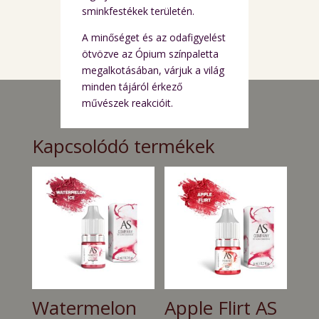
sminkfestékek területén.
A minőséget és az odafigyelést
ötvözve az Ópium színpaletta
megalkotásában, várjuk a világ
minden tájáról érkező
művészek reakcióit.
Kapcsolódó termékek
Watermelon
Apple Flirt AS