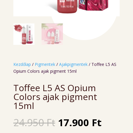
Kezdőlap
/
Pigmentek
/
Ajakpigmentek
/ Toffee L5 AS
Opium Colors ajak pigment 15ml
Toffee L5 AS Opium
Colors ajak pigment
15ml
Original
Curren
24.950
Ft
17.900
Ft
price
price