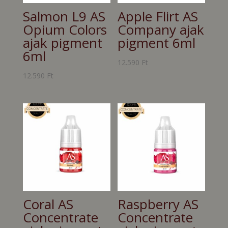
Salmon L9 AS
Apple Flirt AS
Opium Colors
Company ajak
ajak pigment
pigment 6ml
6ml
12.590
Ft
12.590
Ft
Coral AS
Raspberry AS
Concentrate
Concentrate