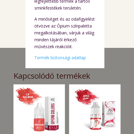
legfejlettebb termék a tartós
sminkfestékek területén.
A minőséget és az odafigyelést
ötvözve az Ópium színpaletta
megalkotásában, várjuk a világ
minden tájáról érkező
művészek reakcióit.
Termék biztonsági adatlap
Kapcsolódó termékek