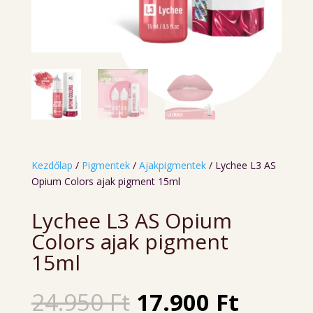
Kezdőlap
/
Pigmentek
/
Ajakpigmentek
/ Lychee L3 AS
Opium Colors ajak pigment 15ml
Lychee L3 AS Opium
Colors ajak pigment
15ml
Original
Curren
24.950
Ft
17.900
Ft