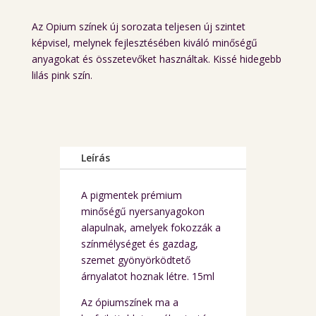
price
price
was:
is:
Az Opium színek új sorozata teljesen új szintet
24.950 Ft.
17.900 
képvisel, melynek fejlesztésében kiváló minőségű
anyagokat és összetevőket használtak. Kissé hidegebb
lilás pink szín.
Leírás
A pigmentek prémium
minőségű nyersanyagokon
alapulnak, amelyek fokozzák a
színmélységet és gazdag,
szemet gyönyörködtető
árnyalatot hoznak létre. 15ml
Az ópiumszínek ma a