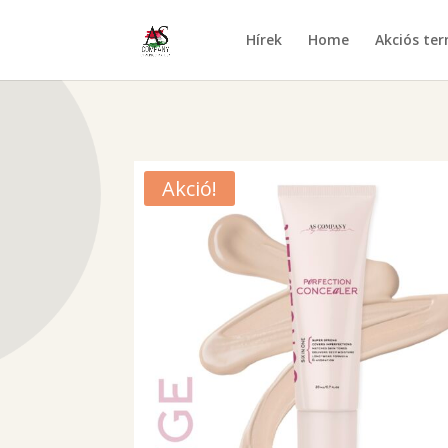
Hírek
Home
Akciós te
Akció!