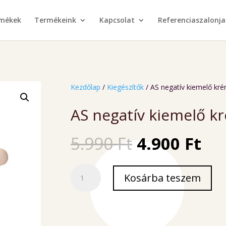
rmékek
Termékeink
Kapcsolat
Referenciaszalonja
Kezdőlap
/
Kiegészítők
/ AS negatív kiemelő kr
AS negatív kiemelő k
Original
Cu
5.990
Ft
4.900
Ft
price
pri
was:
is:
AS
5.990 Ft.
4.9
Kosárba teszem
negatív
kiemelő
krém
20ml