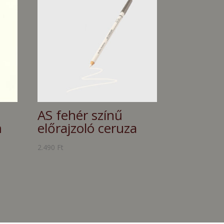
AS fehér színű
m
előrajzoló ceruza
2.490
Ft