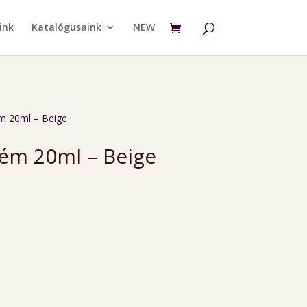
ink
Katalógusaink
NEW
ém 20ml – Beige
rém 20ml – Beige
rrent
ce
00 Ft.