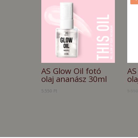
AS Glow Oil fotó
AS
olaj ananász 30ml
ol
5.550
Ft
5.55