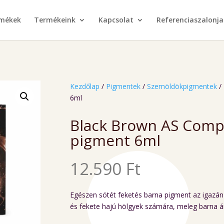
rmékek
Termékeink
Kapcsolat
Referenciaszalonja
Kezdőlap
/
Pigmentek
/
Szemöldökpigmentek
/
6ml
Black Brown AS Com
pigment 6ml
12.590
Ft
Egészen sötét feketés barna pigment az igazán 
és fekete hajú hölgyek számára, meleg barna ár