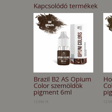
Kapcsolódó termékek
Brazil B2 AS Opium
Ho
Color szemöldök
Co
pigment 6ml
pi
12.590
Ft
12.5