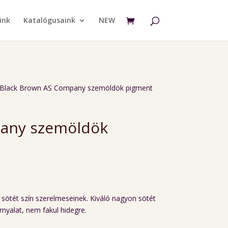
ink
Katalógusaink
NEW
 Black Brown AS Company szemöldök pigment
pany szemöldök
sötét szín szerelmeseinek. Kiváló nagyon sötét
nyalat, nem fakul hidegre.