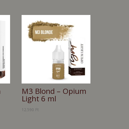
m
M3 Blond – Opium
Light 6 ml
12.590
Ft