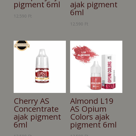
pigment 6ml
ajak pigment
6ml
12.590
Ft
12.590
Ft
Cherry AS
Almond L19
Concentrate
AS Opium
ajak pigment
Colors ajak
6ml
pigment 6ml