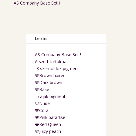
AS Company Base Set !
Leírás
AS Company Base Set !
A szett tartalma.
-3 szemöldök pigment
🤎Brown haired
🤎Dark brown
🤎Base
-5 ajak pigment
🤍Nude
🧡Coral
💗Pink paradise
❤️Red Queen
💛Juicy peach