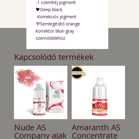
-1 szemhéj pigment
🖤Deep black
-Korrekciós pigment
💜Semlegesítő orange
korrektor blue-gray
szemöldökhöz
Kapcsolódó termékek
Nude AS
Amaranth AS
Company ajak
Concentrate