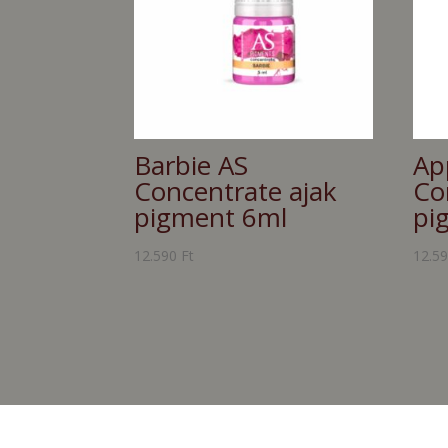
Barbie AS
App
Concentrate ajak
Co
pigment 6ml
pi
12.590
Ft
12.5