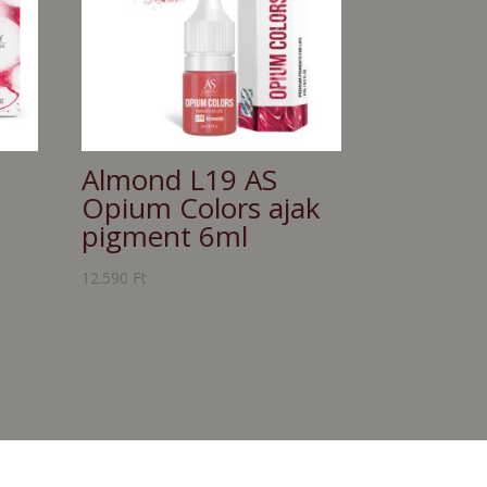
Almond L19 AS
Opium Colors ajak
pigment 6ml
12.590
Ft