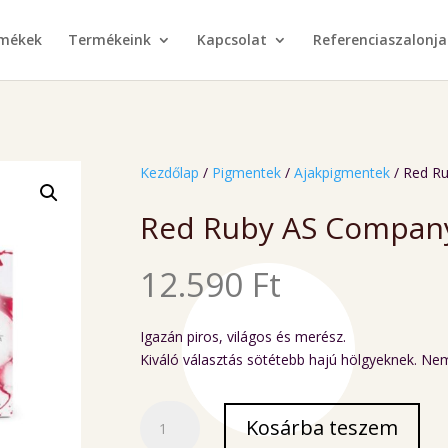
rmékek
Termékeink
Kapcsolat
Referenciaszalonja
Kezdőlap
/
Pigmentek
/
Ajakpigmentek
/ Red R
Red Ruby AS Company
12.590
Ft
Igazán piros, világos és merész.
Kiváló választás sötétebb hajú hölgyeknek. Nem
Red
Kosárba teszem
Ruby