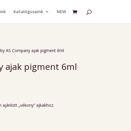
ink
Katalógusaink
NEW
uby AS Company ajak pigment 6ml
 ajak pigment 6ml
 ajánlott „vékony” ajkakhoz.