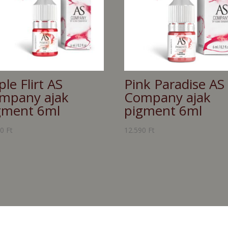
le Flirt AS
Pink Paradise AS
mpany ajak
Company ajak
gment 6ml
pigment 6ml
90
Ft
12.590
Ft