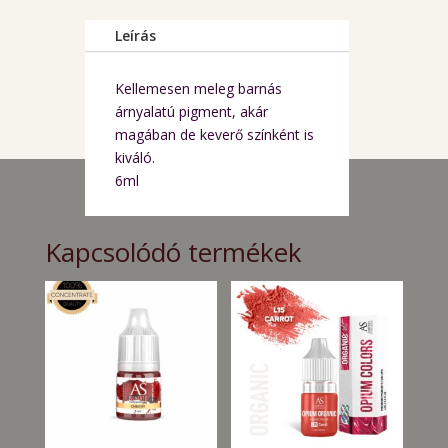
ajak
pigment
Leírás
6ml
mennyiség
Kellemesen meleg barnás
árnyalatú pigment, akár
magában de keverő színként is
kiváló.
6ml
Kapcsolódó termékek