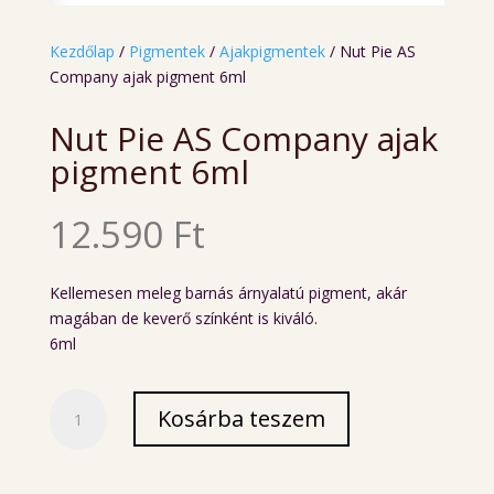
Kezdőlap
/
Pigmentek
/
Ajakpigmentek
/ Nut Pie AS
Company ajak pigment 6ml
Nut Pie AS Company ajak
pigment 6ml
12.590
Ft
Kellemesen meleg barnás árnyalatú pigment, akár
magában de keverő színként is kiváló.
6ml
Nut
Kosárba teszem
Pie
AS
Company