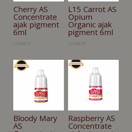
Cherry AS
L15 Carrot AS
Concentrate
Opium
ajak pigment
Organic ajak
6ml
pigment 6ml
12.590
Ft
12.590
Ft
Bloody Mary
Raspberry AS
AS
Concentrate