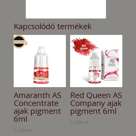
Kapcsolódó termékek
Amaranth AS
Red Queen AS
Concentrate
Company ajak
ajak pigment
pigment 6ml
6ml
12.590
Ft
12.590
Ft