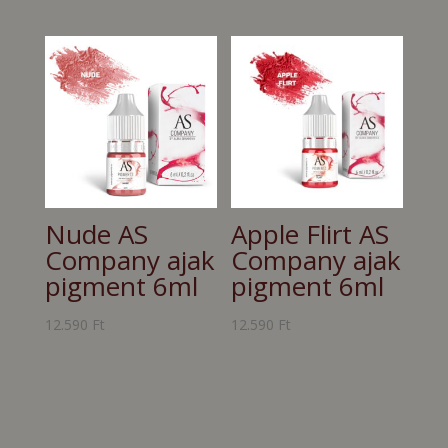
Nude AS
Apple Flirt AS
Company ajak
Company ajak
pigment 6ml
pigment 6ml
12.590
Ft
12.590
Ft