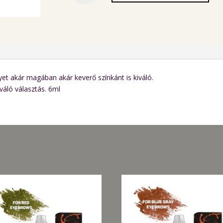
pigment
-
6ml
mennyiség
et akár magában akár keverő színkánt is kiváló.
váló választás. 6ml