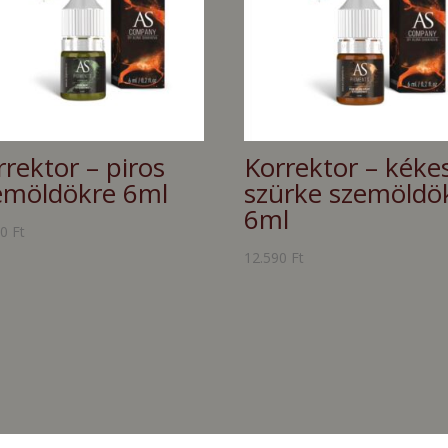
rrektor – piros
Korrektor – kéke
emöldökre 6ml
szürke szemöldö
6ml
90
Ft
12.590
Ft