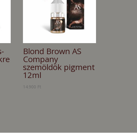
s-
Blond Brown AS
kre
Company
szemöldök pigment
12ml
14.900
Ft