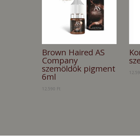
Brown Haired AS
Ko
Company
sz
szemöldök pigment
12.5
6ml
12.590
Ft