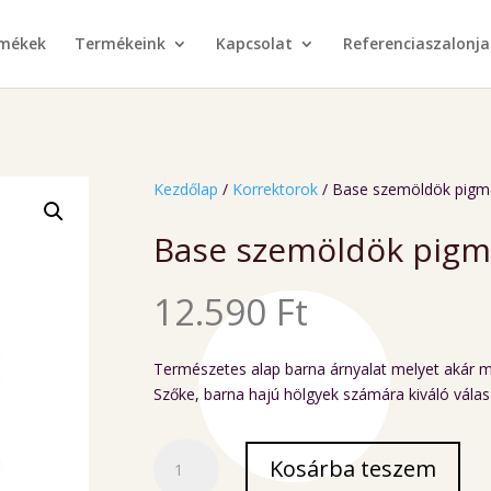
rmékek
Termékeink
Kapcsolat
Referenciaszalonja
Kezdőlap
/
Korrektorok
/ Base szemöldök pigm
Base szemöldök pigm
12.590
Ft
Természetes alap barna árnyalat melyet akár ma
Szőke, barna hajú hölgyek számára kiváló válas
Base
Kosárba teszem
szemöldök