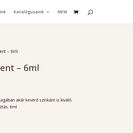
ink
Katalógusaink
NEW
ent – 6ml
ent – 6ml
gában akár keverő színkánt is kiváló.
ztás. 6ml